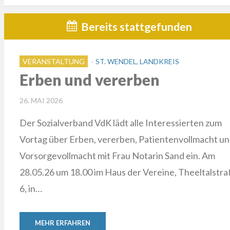
Bereits stattgefunden
VERANSTALTUNG
ST. WENDEL, LANDKREIS
Erben und vererben
POSTED
26. MAI 2026
ON
Der Sozialverband VdK lädt alle Interessierten zum
Vortag über Erben, vererben, Patientenvollmacht u
Vorsorgevollmacht mit Frau Notarin Sand ein. Am
28.05.26 um 18.00 im Haus der Vereine, Theeltalstr
6, in…
MEHR ERFAHREN