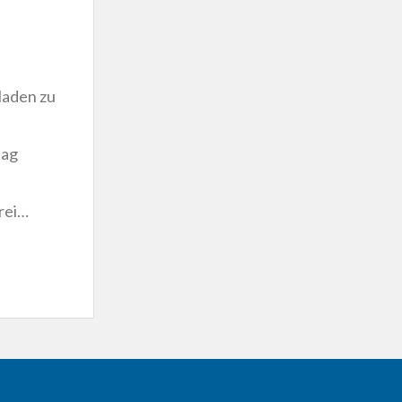
laden zu
tag
rei…