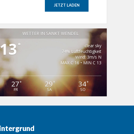
JETZT LADEN
WETTER IN SANKT WENDEL
13
°
clear sky
74% Luftfeuchtigkeit
Wind: 3m/s N
MAX C 16 • MIN C 13
27
29
34
°
°
°
FR
SA
SO
intergrund