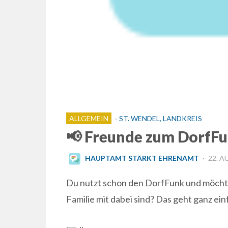
ALLGEMEIN
ST. WENDEL, LANDKREIS
📢 Freunde zum DorfFun
POST
HAUPTAMT STÄRKT EHRENAMT
22. A
ON
Du nutzt schon den DorfFunk und möchte
Familie mit dabei sind? Das geht ganz ein