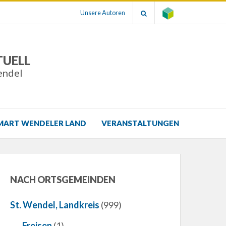
Unsere Autoren
TUELL
endel
MART WENDELER LAND
VERANSTALTUNGEN
NACH ORTSGEMEINDEN
St. Wendel, Landkreis
(999)
Freisen
(1)