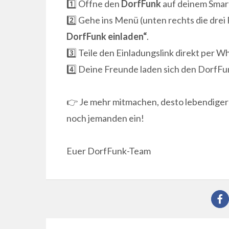
1️⃣ Öffne den
DorfFunk
auf deinem Smar
2️⃣ Gehe ins Menü (unten rechts die dre
DorfFunk einladen“
.
3️⃣ Teile den Einladungslink direkt per 
4️⃣ Deine Freunde laden sich den DorfFu
👉 Je mehr mitmachen, desto lebendiger 
noch jemanden ein!
Euer DorfFunk-Team