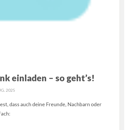
k einladen – so geht’s!
ED
UG. 2025
st, dass auch deine Freunde, Nachbarn oder
fach: