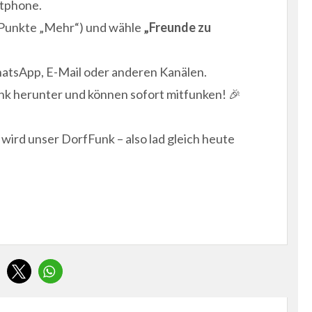
tphone.
i Punkte „Mehr“) und wähle
„Freunde zu
WhatsApp, E-Mail oder anderen Kanälen.
nk herunter und können sofort mitfunken! 🎉
wird unser DorfFunk – also lad gleich heute