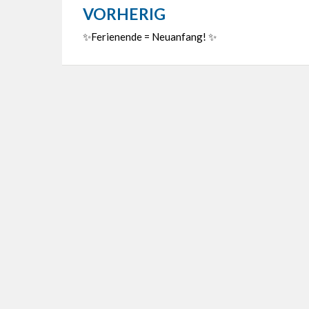
VORHERIG
Beitragsnavigation
✨Ferienende = Neuanfang! ✨