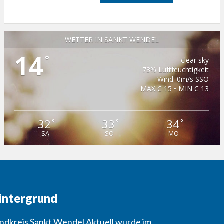
WETTER IN SANKT WENDEL
14
°
clear sky
73% Luftfeuchtigkeit
Wind: 0m/s SSO
MAX C 15 • MIN C 13
32
33
34
°
°
°
SA
SO
MO
intergrund
ndkreis Sankt Wendel Aktuell wurde im