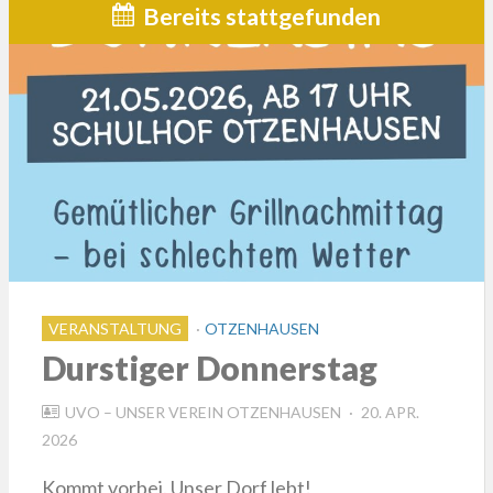
Bereits stattgefunden
VERANSTALTUNG
OTZENHAUSEN
Durstiger Donnerstag
POSTED
UVO – UNSER VEREIN OTZENHAUSEN
20. APR.
ON
2026
Kommt vorbei. Unser Dorf lebt!