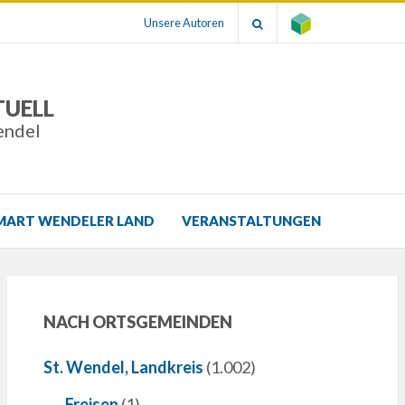
Unsere Autoren
TUELL
endel
MART WENDELER LAND
VERANSTALTUNGEN
NACH ORTSGEMEINDEN
St. Wendel, Landkreis
(1.002)
Freisen
(1)