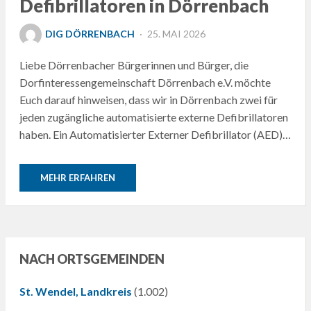
Defibrillatoren in Dörrenbach
POSTED
DIG DÖRRENBACH
25. MAI 2026
ON
Liebe Dörrenbacher Bürgerinnen und Bürger, die
Dorfinteressengemeinschaft Dörrenbach e.V. möchte
Euch darauf hinweisen, dass wir in Dörrenbach zwei für
jeden zugängliche automatisierte externe Defibrillatoren
haben. Ein Automatisierter Externer Defibrillator (AED)…
MEHR ERFAHREN
NACH ORTSGEMEINDEN
St. Wendel, Landkreis
(1.002)