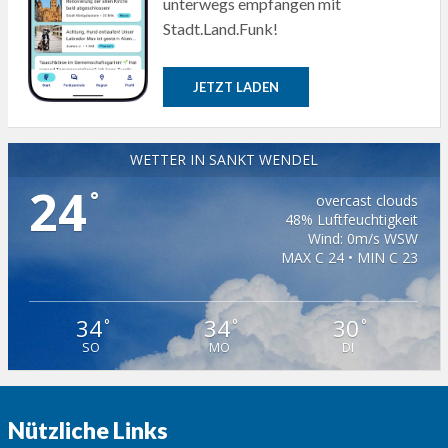
unterwegs empfangen mit
Stadt.Land.Funk!
JETZT LADEN
WETTER IN SANKT WENDEL
24
°
overcast clouds
48% Luftfeuchtigkeit
Wind: 0m/s WSW
MAX C 24 • MIN C 23
34
34
30
°
°
°
SO
MO
DI
Nützliche Links