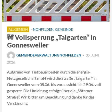
ALLGEMEIN
NOHFELDEN, GEMEINDE
🚧 Vollsperrung „Talgarten“ in
Gonnesweiler
POSTED
GEMEINDEVERWALTUNGNOHFELDEN
05. JUNI
ON
2026
Aufgrund von Tiefbauarbeiten durch die energis-
Netzgesellschaft mbH wird die Straße „Talgarten“ in
Gonnesweiler vom 08.06. bis voraussichtlich 29.06. voll
gesperrt. Die Umleitung erfolgt über die „Söterner
Straße“. Wir bitten um Beachtung und danke für das
Verständnis.