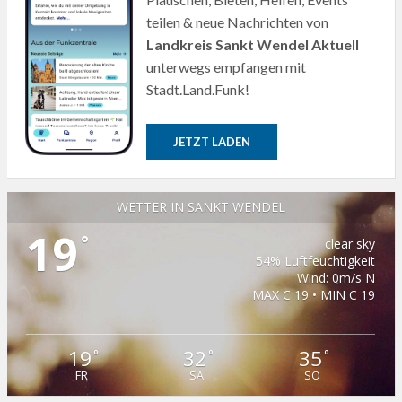
teilen & neue Nachrichten von
Landkreis Sankt Wendel Aktuell
unterwegs empfangen mit
Stadt.Land.Funk!
JETZT LADEN
WETTER IN SANKT WENDEL
19
°
clear sky
54% Luftfeuchtigkeit
Wind: 0m/s N
MAX C 19 • MIN C 19
19
32
35
°
°
°
FR
SA
SO