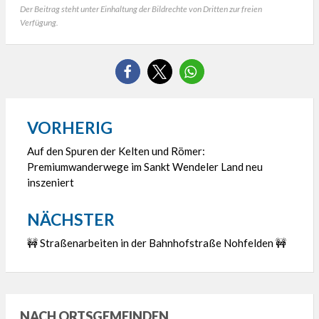
Der Beitrag steht unter Einhaltung der Bildrechte von Dritten zur freien
Verfügung.
VORHERIG
Beitragsnavigation
Auf den Spuren der Kelten und Römer:
Premiumwanderwege im Sankt Wendeler Land neu
inszeniert
NÄCHSTER
🚧 Straßenarbeiten in der Bahnhofstraße Nohfelden 🚧
NACH ORTSGEMEINDEN