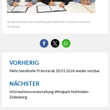
Der Beitrag steht unter Einhaltung der Bildrechte von Dritten zur freien
Verfügung.
VORHERIG
Beitragsnavigation
Mehrzweckhalle Primstal ab 20.01.2026 wieder nutzbar
NÄCHSTER
Informationsveranstaltung Windpark Nohfelden-
Zallenberg