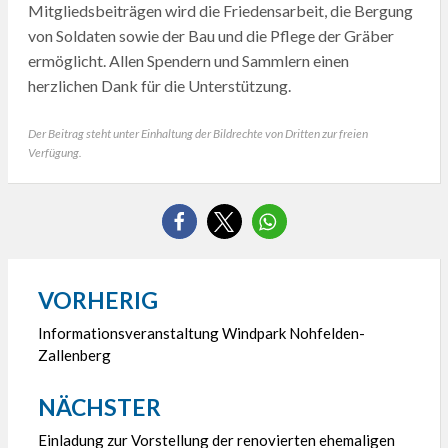
Mitgliedsbeiträgen wird die Friedensarbeit, die Bergung
von Soldaten sowie der Bau und die Pflege der Gräber
ermöglicht. Allen Spendern und Sammlern einen
herzlichen Dank für die Unterstützung.
Der Beitrag steht unter Einhaltung der Bildrechte von Dritten zur freien
Verfügung.
VORHERIG
Beitragsnavigation
Informationsveranstaltung Windpark Nohfelden-
Zallenberg
NÄCHSTER
Einladung zur Vorstellung der renovierten ehemaligen