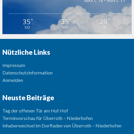
MAX C 18 • MIN C 17
35
35
29
°
°
°
SO
MO
DI
Nützliche Links
Impressum
Datenschutzinformation
Anmelden
Neuste Beiträge
Tag der offenen Tür am Huf Hof
Terminvorschau für Überroth – Niederhofen
Inhaberwechsel im Dorfladen von Überroth – Niederhofen