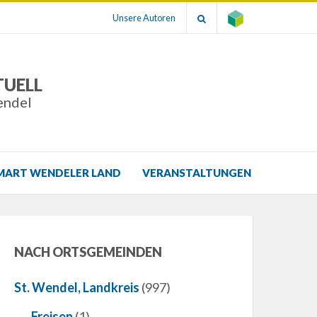
Unsere Autoren
TUELL
endel
MART WENDELER LAND
VERANSTALTUNGEN
NACH ORTSGEMEINDEN
St. Wendel, Landkreis
(997)
Freisen
(1)