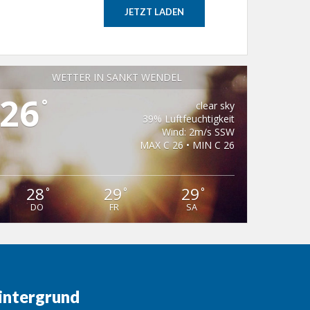
JETZT LADEN
WETTER IN SANKT WENDEL
26
°
clear sky
39% Luftfeuchtigkeit
Wind: 2m/s SSW
MAX C 26 • MIN C 26
28
29
29
°
°
°
DO
FR
SA
intergrund