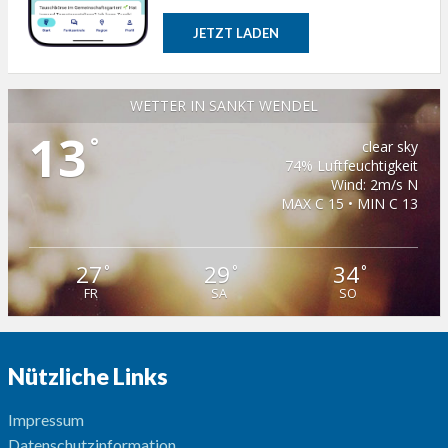
JETZT LADEN
WETTER IN SANKT WENDEL
13
°
clear sky
74% Luftfeuchtigkeit
Wind: 2m/s N
MAX C 15 • MIN C 13
27
29
34
°
°
°
FR
SA
SO
Nützliche Links
Impressum
Datenschutzinformation