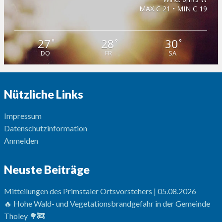
MAX C 21 • MIN C 19
27
28
30
°
°
°
DO
FR
SA
Nützliche Links
Impressum
Datenschutzinformation
Anmelden
Neuste Beiträge
Mitteilungen des Primstaler Ortsvorstehers | 05.08.2026
🔥 Hohe Wald- und Vegetationsbrandgefahr in der Gemeinde
Tholey 🌳🚒