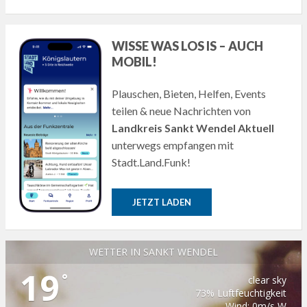
WISSE WAS LOS IS – AUCH
MOBIL!
Plauschen, Bieten, Helfen, Events
teilen & neue Nachrichten von
Landkreis Sankt Wendel Aktuell
unterwegs empfangen mit
Stadt.Land.Funk!
JETZT LADEN
WETTER IN SANKT WENDEL
19
°
clear sky
73% Luftfeuchtigkeit
Wind: 0m/s W