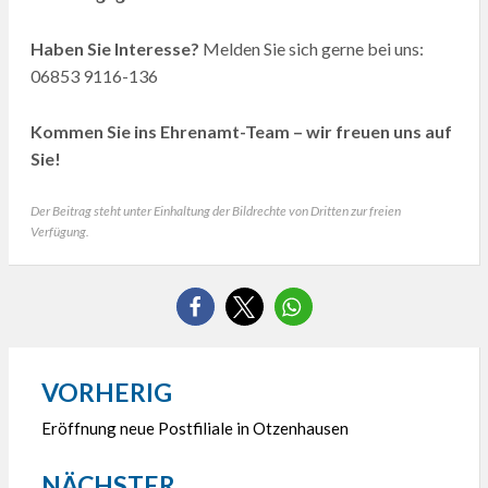
Haben Sie Interesse?
Melden Sie sich gerne bei uns:
06853 9116-136
Kommen Sie ins Ehrenamt-Team – wir freuen uns auf
Sie!
Der Beitrag steht unter Einhaltung der Bildrechte von Dritten zur freien
Verfügung.
VORHERIG
Beitragsnavigation
Eröffnung neue Postfiliale in Otzenhausen
NÄCHSTER