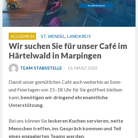
ALLGEMEIN
ST. WENDEL, LANDKREIS
Wir suchen Sie für unser Café im
Härtelwald in Marpingen
POSTED
TEAM STABSSTELLE
16. MÄRZ 2026
ON
Damit unser gemütliches Café auch weiterhin an Sonn-
und Feiertagen von 15–18 Uhr für Sie geöffnet bleiben
kann,
benötigen wir dringend ehrenamtliche
Unterstützung
.
Bei uns können Sie
leckeren Kuchen servieren, nette
Menschen treffen, ins Gespräch kommen und Teil
eines engagierten Teams werden
.