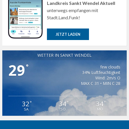
Landkreis Sankt Wendel Aktuell
unterwegs empfangen mit
Stadt.Land.Funk!
JETZT LADEN
WETTER IN SANKT WENDEL
29
°
few clouds
34% Luftfeuchtigkeit
Wind: 2m/s O
MAX C 31 • MIN C 28
32
34
34
°
°
°
SA
SO
MO