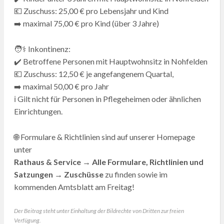
💶 Zuschuss: 25,00 € pro Lebensjahr und Kind
➡️ maximal 75,00 € pro Kind (über 3 Jahre)
🧑⚕️ Inkontinenz:
✔️ Betroffene Personen mit Hauptwohnsitz in Nohfelden
💶 Zuschuss: 12,50 € je angefangenem Quartal,
➡️ maximal 50,00 € pro Jahr
ℹ️ Gilt nicht für Personen in Pflegeheimen oder ähnlichen
Einrichtungen.
🌐 Formulare & Richtlinien sind auf unserer Homepage
unter
Rathaus & Service → Alle Formulare, Richtlinien und
Satzungen → Zuschüsse
zu finden sowie im
kommenden Amtsblatt am Freitag!
Der Beitrag steht unter Einhaltung der Bildrechte von Dritten zur freien
Verfügung.