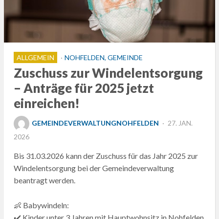
ALLGEMEIN
NOHFELDEN, GEMEINDE
Zuschuss zur Windelentsorgung
– Anträge für 2025 jetzt
einreichen!
POSTED
GEMEINDEVERWALTUNGNOHFELDEN
27. JAN.
ON
2026
Bis 31.03.2026 kann der Zuschuss für das Jahr 2025 zur
Windelentsorgung bei der Gemeindeverwaltung
beantragt werden.
👶 Babywindeln:
✔️ Kinder unter 3 Jahren mit Hauptwohnsitz in Nohfelden