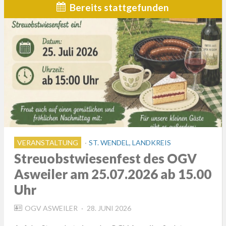
Bereits stattgefunden
VERANSTALTUNG
ST. WENDEL, LANDKREIS
Streuobstwiesenfest des OGV
Asweiler am 25.07.2026 ab 15.00
Uhr
POSTED
OGV ASWEILER
28. JUNI 2026
ON