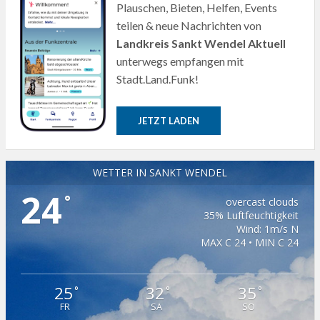
Plauschen, Bieten, Helfen, Events
teilen & neue Nachrichten von
Landkreis Sankt Wendel Aktuell
unterwegs empfangen mit
Stadt.Land.Funk!
JETZT LADEN
WETTER IN SANKT WENDEL
24
°
overcast clouds
35% Luftfeuchtigkeit
Wind: 1m/s N
MAX C 24 • MIN C 24
25
32
35
°
°
°
FR
SA
SO