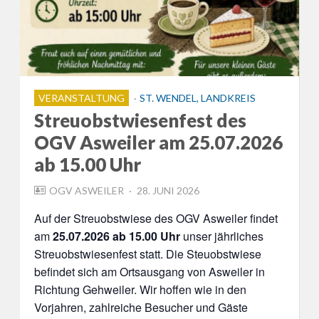
VERANSTALTUNG
ST. WENDEL, LANDKREIS
Streuobstwiesenfest des
OGV Asweiler am 25.07.2026
ab 15.00 Uhr
POSTED
OGV ASWEILER
28. JUNI 2026
ON
Auf der Streuobstwiese des OGV Asweiler findet
am
25.07.2026 ab 15.00 Uhr
unser jährliches
Streuobstwiesenfest statt. Die Steuobstwiese
befindet sich am Ortsausgang von Asweiler in
Richtung Gehweiler. Wir hoffen wie in den
Vorjahren, zahlreiche Besucher und Gäste