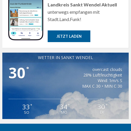
Landkreis Sankt Wendel Aktuell
unterwegs empfangen mit
Stadt.Land.Funk!
JETZT LADEN
WETTER IN SANKT WENDEL
30
°
overcast clouds
28% Luftfeuchtigkeit
Wind: 1m/s S
MAX C 30 • MIN C 30
33
34
30
°
°
°
SO
MO
DI