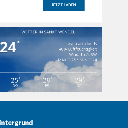
JETZT LADEN
WETTER IN SANKT WENDEL
24
°
overcast clouds
40% Luftfeuchtigkeit
Wind: 1m/s SW
MAX C 25 • MIN C 24
25
28
29
°
°
°
DO
FR
SA
intergrund