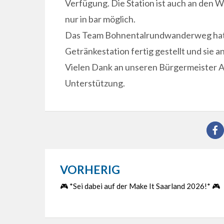
Verfügung. Die Station ist auch an den 
nur in bar möglich.
Das Team Bohnentalrundwanderweg hat n
Getränkestation fertig gestellt und sie an
Vielen Dank an unseren Bürgermeister An
Unterstützung.
VORHERIG
Beitragsnavigation
🎮 *Sei dabei auf der Make It Saarland 2026!* 🎮