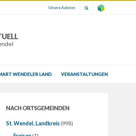
Unsere Autoren
TUELL
endel
MART WENDELER LAND
VERANSTALTUNGEN
NACH ORTSGEMEINDEN
St. Wendel, Landkreis
(998)
Freisen
(1)