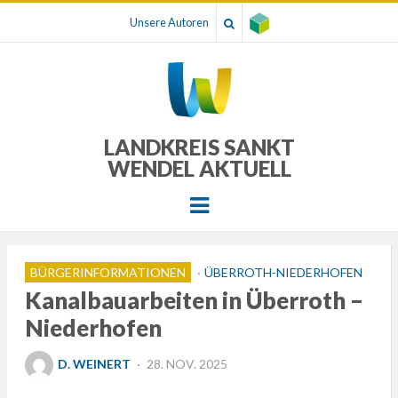
Unsere Autoren
LANDKREIS SANKT
WENDEL AKTUELL
Menu
BÜRGERINFORMATIONEN
ÜBERROTH-NIEDERHOFEN
Kanalbauarbeiten in Überroth –
Niederhofen
POSTED
D. WEINERT
28. NOV. 2025
ON