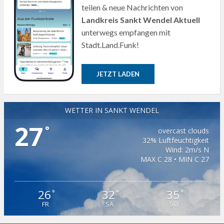
teilen & neue Nachrichten von
Landkreis Sankt Wendel Aktuell
unterwegs empfangen mit
Stadt.Land.Funk!
JETZT LADEN
WETTER IN SANKT WENDEL
27
°
overcast clouds
32% Luftfeuchtigkeit
Wind: 2m/s N
MAX C 28 • MIN C 27
26
32
35
°
°
°
FR
SA
SO