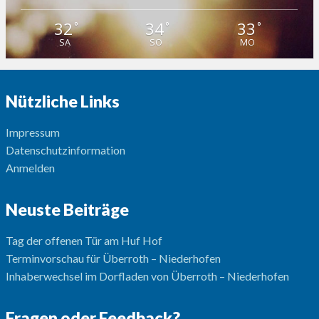
32
34
33
°
°
°
SA
SO
MO
Nützliche Links
Impressum
Datenschutzinformation
Anmelden
Neuste Beiträge
Tag der offenen Tür am Huf Hof
Terminvorschau für Überroth – Niederhofen
Inhaberwechsel im Dorfladen von Überroth – Niederhofen
Fragen oder Feedback?