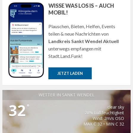
WISSE WAS LOS IS – AUCH
MOBIL!
Plauschen, Bieten, Helfen, Events
teilen & neue Nachrichten von
Landkreis Sankt Wendel Aktuell
unterwegs empfangen mit
Stadt.Land.Funk!
JETZT LADEN
WETTER IN SANKT WENDEL
32
°
clear sky
28% Luftfeuchtigkeit
Wind: 2m/s OSO
MAX C 32 • MIN C 32