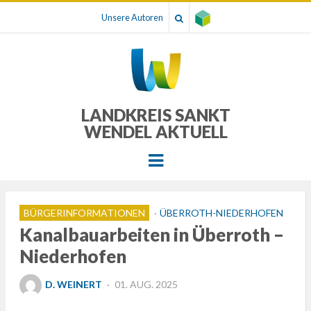
Unsere Autoren
LANDKREIS SANKT
WENDEL AKTUELL
Menu
BÜRGERINFORMATIONEN
ÜBERROTH-NIEDERHOFEN
Kanalbauarbeiten in Überroth –
Niederhofen
POSTED
D. WEINERT
01. AUG. 2025
ON