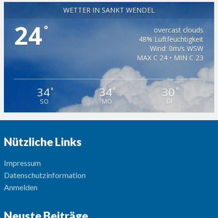
WETTER IN SANKT WENDEL
24
°
overcast clouds
48% Luftfeuchtigkeit
Wind: 0m/s WSW
MAX C 24 • MIN C 23
34
34
30
°
°
°
SO
MO
DI
Nützliche Links
Impressum
Datenschutzinformation
Anmelden
Neuste Beiträge