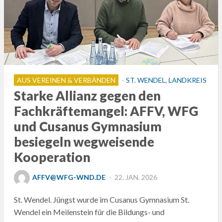
AUS VEREINEN & VERBÄNDEN
ST. WENDEL, LANDKREIS
Starke Allianz gegen den
Fachkräftemangel: AFFV, WFG
und Cusanus Gymnasium
besiegeln wegweisende
Kooperation
POSTED
AFFV@WFG-WND.DE
22. JAN. 2026
ON
St. Wendel. Jüngst wurde im Cusanus Gymnasium St.
Wendel ein Meilenstein für die Bildungs- und