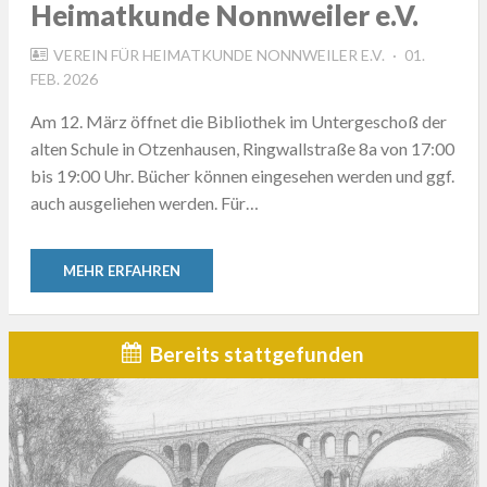
Heimatkunde Nonnweiler e.V.
POSTED
VEREIN FÜR HEIMATKUNDE NONNWEILER E.V.
01.
ON
FEB. 2026
Am 12. März öffnet die Bibliothek im Untergeschoß der
alten Schule in Otzenhausen, Ringwallstraße 8a von 17:00
bis 19:00 Uhr. Bücher können eingesehen werden und ggf.
auch ausgeliehen werden. Für…
MEHR ERFAHREN
Bereits stattgefunden