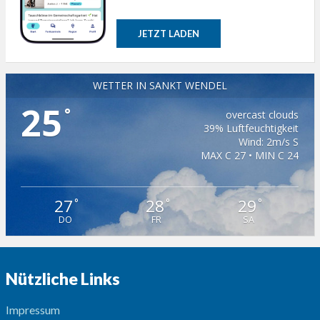
JETZT LADEN
WETTER IN SANKT WENDEL
25
°
overcast clouds
39% Luftfeuchtigkeit
Wind: 2m/s S
MAX C 27 • MIN C 24
27
28
29
°
°
°
DO
FR
SA
Nützliche Links
Impressum