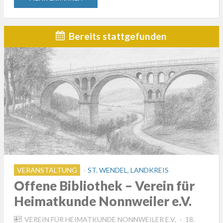
Bereits stattgefunden
VERANSTALTUNG
ST. WENDEL, LANDKREIS
Offene Bibliothek – Verein für
Heimatkunde Nonnweiler e.V.
POSTED
VEREIN FÜR HEIMATKUNDE NONNWEILER E.V.
18.