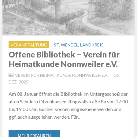
VERANSTALTUNG
ST. WENDEL, LANDKREIS
Offene Bibliothek – Verein für
Heimatkunde Nonnweiler e.V.
POSTED
VEREIN FÜR HEIMATKUNDE NONNWEILER E.V.
16.
ON
DEZ. 2025
Am 08. Januar öffnet die Bibliothek im Untergeschoß der
alten Schule in Otzenhausen, Ringwallstraße 8a von 17:00
bis 19:00 Uhr. Bücher können eingesehene werden und
ggf. auch ausgeliehen werden. Für…
MEHR ERFAHREN