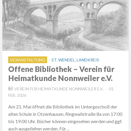
VERANSTALTUNG
ST. WENDEL, LANDKREIS
Offene Bibliothek – Verein für
Heimatkunde Nonnweiler e.V.
POSTED
VEREIN FÜR HEIMATKUNDE NONNWEILER E.V.
01.
ON
FEB. 2026
Am 21. Mai öffnet die Bibliothek im Untergeschoß der
alten Schule in Otzenhausen, Ringwallstraße 8a von 17:00
bis 19:00 Uhr. Bücher können eingesehen werden und ggf.
auch ausgeliehen werden. Für…