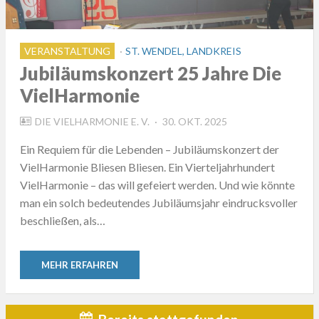
VERANSTALTUNG
ST. WENDEL, LANDKREIS
Jubiläumskonzert 25 Jahre Die
VielHarmonie
POSTED
DIE VIELHARMONIE E. V.
30. OKT. 2025
ON
Ein Requiem für die Lebenden – Jubiläumskonzert der
VielHarmonie Bliesen Bliesen. Ein Vierteljahrhundert
VielHarmonie – das will gefeiert werden. Und wie könnte
man ein solch bedeutendes Jubiläumsjahr eindrucksvoller
beschließen, als…
MEHR ERFAHREN