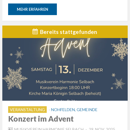
MEHR ERFAHREN
Bereits stattgefunden
VERANSTALTUNG
NOHFELDEN, GEMEINDE
Konzert im Advent
POSTED
MUSIKVEREIN HARMONIE SELBACH
29. NOV. 2025