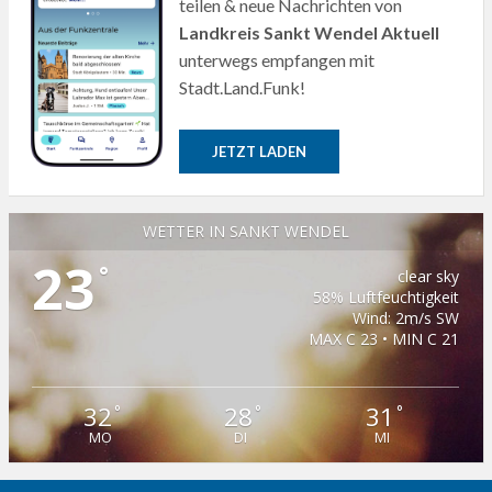
teilen & neue Nachrichten von
Landkreis Sankt Wendel Aktuell
unterwegs empfangen mit
Stadt.Land.Funk!
JETZT LADEN
WETTER IN SANKT WENDEL
23
°
clear sky
58% Luftfeuchtigkeit
Wind: 2m/s SW
MAX C 23 • MIN C 21
32
28
31
°
°
°
MO
DI
MI