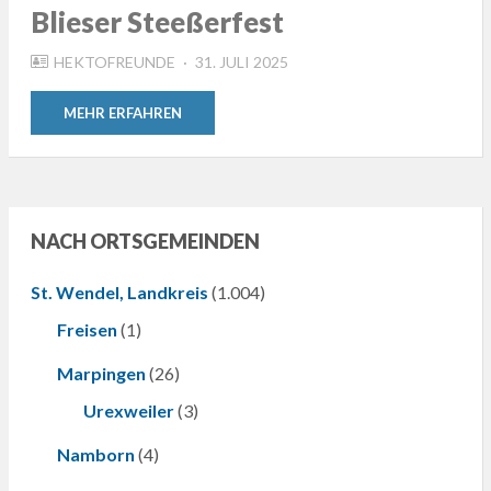
Blieser Steeßerfest
POSTED
HEKTOFREUNDE
31. JULI 2025
ON
MEHR ERFAHREN
NACH ORTSGEMEINDEN
St. Wendel, Landkreis
(1.004)
Freisen
(1)
Marpingen
(26)
Urexweiler
(3)
Namborn
(4)