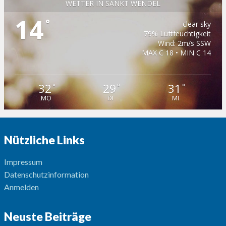
WETTER IN SANKT WENDEL
14
°
clear sky
79% Luftfeuchtigkeit
Wind: 2m/s SSW
MAX C 18 • MIN C 14
32
29
31
°
°
°
MO
DI
MI
Nützliche Links
Impressum
Datenschutzinformation
Anmelden
Neuste Beiträge