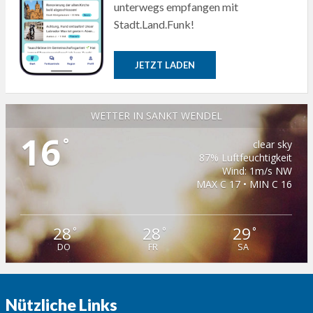
unterwegs empfangen mit
Stadt.Land.Funk!
JETZT LADEN
WETTER IN SANKT WENDEL
16
°
clear sky
87% Luftfeuchtigkeit
Wind: 1m/s NW
MAX C 17 • MIN C 16
28
28
29
°
°
°
DO
FR
SA
Nützliche Links