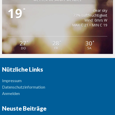
19
°
clear sky
73% Luftfeuchtigkeit
Wind: 0m/s W
MAX C 21 • MIN C 19
27
28
30
°
°
°
DO
FR
SA
Nützliche Links
Impressum
Datenschutzinformation
Anmelden
Neuste Beiträge