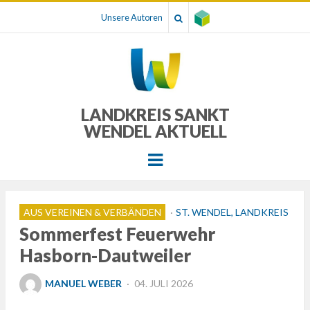
Unsere Autoren
LANDKREIS SANKT
WENDEL AKTUELL
Menu
AUS VEREINEN & VERBÄNDEN
ST. WENDEL, LANDKREIS
Sommerfest Feuerwehr
Hasborn-Dautweiler
POSTED
MANUEL WEBER
04. JULI 2026
ON