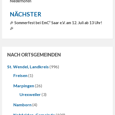
Niederhofen
NÄCHSTER
🎉 Sommerfest bei EmC² Saar e.V. am 12. Juli ab 13 Uhr!
🎉
NACH ORTSGEMEINDEN
St. Wendel, Landkreis
(996)
Freisen
(1)
Marpingen
(26)
Urexweiler
(3)
Namborn
(4)
Nohfelden, Gemeinde
(109)