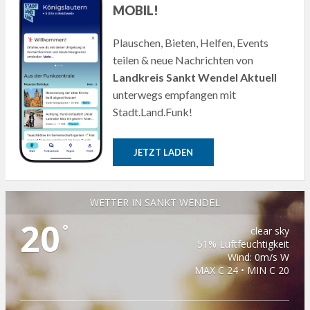
MOBIL!
Plauschen, Bieten, Helfen, Events
teilen & neue Nachrichten von
Landkreis Sankt Wendel Aktuell
unterwegs empfangen mit
Stadt.Land.Funk!
JETZT LADEN
WETTER IN SANKT WENDEL
20
°
clear sky
51% Luftfeuchtigkeit
Wind: 0m/s W
MAX C 24 • MIN C 20