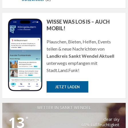
WISSE WAS LOS IS – AUCH
MOBIL!
Plauschen, Bieten, Helfen, Events
teilen & neue Nachrichten von
Landkreis Sankt Wendel Aktuell
unterwegs empfangen mit
Stadt.Land.Funk!
JETZT LADEN
WETTER IN SANKT WENDEL
13
°
clear sky
68% Luftfeuchtigkeit