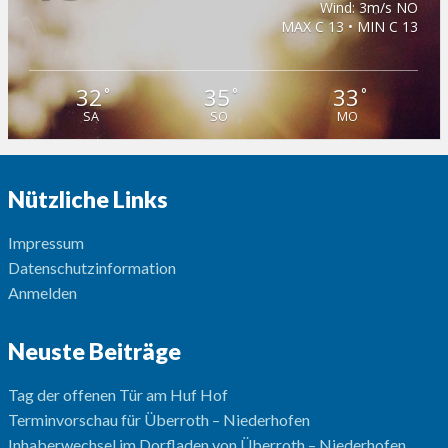
Wind: 3m/s NO
MAX C 13 • MIN C 13
32
35
33
°
°
°
SA
SO
MO
Nützliche Links
Impressum
Datenschutzinformation
Anmelden
Neuste Beiträge
Tag der offenen Tür am Huf Hof
Terminvorschau für Überroth – Niederhofen
Inhaberwechsel im Dorfladen von Überroth – Niederhofen