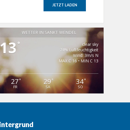
JETZT LADEN
WETTER IN SANKT WENDEL
13
°
clear sky
74% Luftfeuchtigkeit
Wind: 3m/s N
MAX C 16 • MIN C 13
27
29
34
°
°
°
FR
SA
SO
intergrund