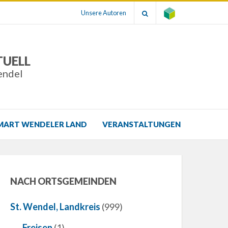
Unsere Autoren
TUELL
endel
MART WENDELER LAND
VERANSTALTUNGEN
NACH ORTSGEMEINDEN
St. Wendel, Landkreis
(999)
Freisen
(1)