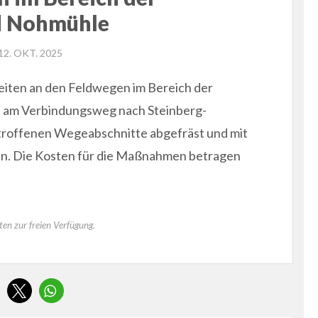
d Nohmühle
POSTED
12. OKT. 2025
ON
iten an den Feldwegen im Bereich der
 am Verbindungsweg nach Steinberg-
troffenen Wegeabschnitte abgefräst und mit
en. Die Kosten für die Maßnahmen betragen
ten zur freien Verfügung.