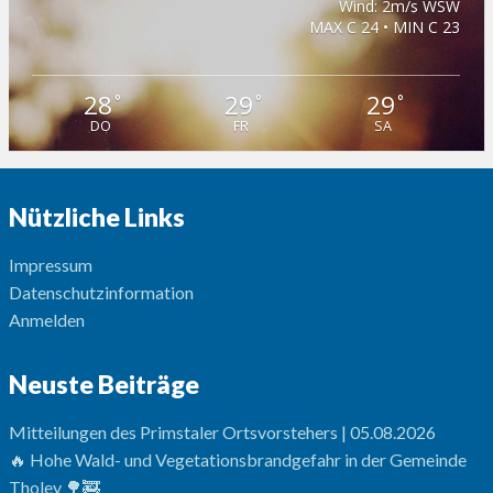
Wind: 2m/s WSW
MAX C 24 • MIN C 23
28
29
29
°
°
°
DO
FR
SA
Nützliche Links
Impressum
Datenschutzinformation
Anmelden
Neuste Beiträge
Mitteilungen des Primstaler Ortsvorstehers | 05.08.2026
🔥 Hohe Wald- und Vegetationsbrandgefahr in der Gemeinde
Tholey 🌳🚒