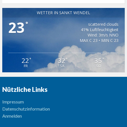
WETTER IN SANKT WENDEL
23
°
scattered clouds
41% Luftfeuchtigkeit
Wind: 3m/s NNO
MAX C 23 • MIN C 23
22
32
35
°
°
°
FR
SA
SO
Nützliche Links
Impressum
Datenschutzinformation
Anmelden