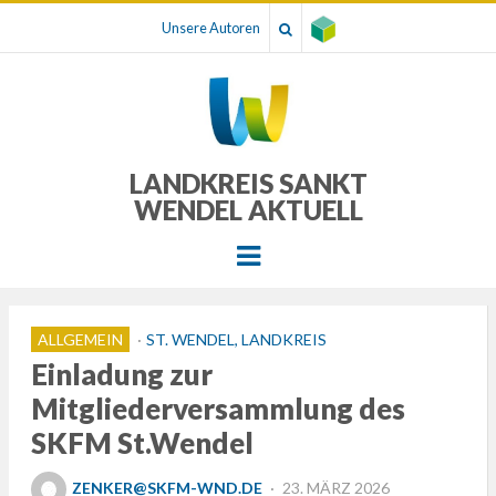
Unsere Autoren
LANDKREIS SANKT
WENDEL AKTUELL
Menu
ALLGEMEIN
ST. WENDEL, LANDKREIS
Einladung zur
Mitgliederversammlung des
SKFM St.Wendel
POSTED
ZENKER@SKFM-WND.DE
23. MÄRZ 2026