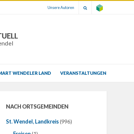
Unsere Autoren
TUELL
endel
MART WENDELER LAND
VERANSTALTUNGEN
NACH ORTSGEMEINDEN
St. Wendel, Landkreis
(996)
Freisen
(1)