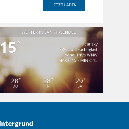
JETZT LADEN
WETTER IN SANKT WENDEL
15
°
clear sky
88% Luftfeuchtigkeit
Wind: 1m/s WNW
MAX C 15 • MIN C 15
28
28
29
°
°
°
DO
FR
SA
intergrund