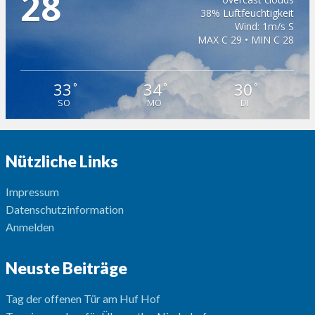
28
38% Luftfeuchtigkeit
Wind: 1m/s S
MAX C 29 • MIN C 28
33
34
30
°
°
°
SO
MO
DI
Nützliche Links
Impressum
Datenschutzinformation
Anmelden
Neuste Beiträge
Tag der offenen Tür am Huf Hof