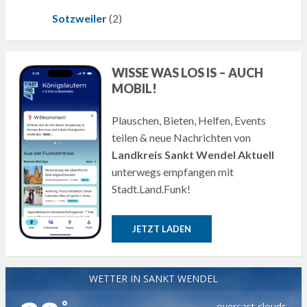
Sotzweiler
(2)
WISSE WAS LOS IS – AUCH
MOBIL!
Plauschen, Bieten, Helfen, Events
teilen & neue Nachrichten von
Landkreis Sankt Wendel Aktuell
unterwegs empfangen mit
Stadt.Land.Funk!
JETZT LADEN
WETTER IN SANKT WENDEL
°
overcast clouds