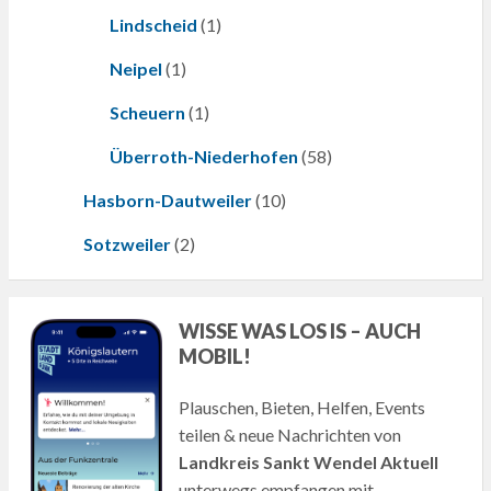
Lindscheid
(1)
Neipel
(1)
Scheuern
(1)
Überroth-Niederhofen
(58)
Hasborn-Dautweiler
(10)
Sotzweiler
(2)
WISSE WAS LOS IS – AUCH
MOBIL!
Plauschen, Bieten, Helfen, Events
teilen & neue Nachrichten von
Landkreis Sankt Wendel Aktuell
unterwegs empfangen mit