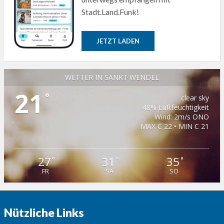
Stadt.Land.Funk!
JETZT LADEN
WETTER IN SANKT WENDEL
21
°
clear sky
48% Luftfeuchtigkeit
Wind: 2m/s ONO
MAX C 22 • MIN C 21
27
31
35
°
°
°
FR
SA
SO
Nützliche Links