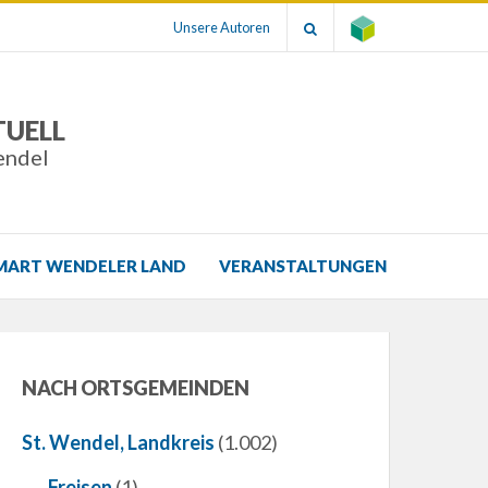
Unsere Autoren
TUELL
endel
MART WENDELER LAND
VERANSTALTUNGEN
NACH ORTSGEMEINDEN
St. Wendel, Landkreis
(1.002)
Freisen
(1)