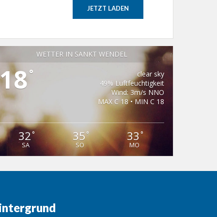
JETZT LADEN
WETTER IN SANKT WENDEL
18
°
clear sky
49% Luftfeuchtigkeit
Wind: 3m/s NNO
MAX C 18 • MIN C 18
32
35
33
°
°
°
SA
SO
MO
intergrund